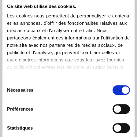
Ce site web utilise des cookies.
Les cookies nous permettent de personnaliser le contenu
L’ENTREPRISE
et les annonces, d'offrir des fonctionnalités relatives aux
médias sociaux et d'analyser notre trafic. Nous
partageons également des informations sur l'utilisation de
Je me déplace à votre domicile afin d’évaluer
notre site avec nos partenaires de médias sociaux, de
ensemble vos besoins. Le devis est rapide et gratuit.
publicité et d'analyse, qui peuvent combiner celles-ci
avec d'autres informations que vous leur avez fournies
ou qu'ils ont collectées lors de votre utilisation de leurs
EN SAVOIR
services.
Sélection
Nécessaires
du
consentement
Préférences
Statistiques